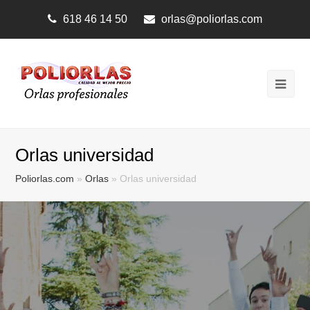
618 46 14 50
orlas@poliorlas.com
Ope
Mobi
Men
Orlas universidad
Poliorlas.com
»
Orlas
»
Orlas universidad